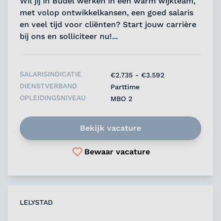
Wil jij in Budel werken in een warm wijkteam,
met volop ontwikkelkansen, een goed salaris
en veel tijd voor cliënten? Start jouw carrière
bij ons en solliciteer nu!...
SALARISINDICATIE
€2.735 - €3.592
DIENSTVERBAND
Parttime
OPLEIDINGSNIVEAU
MBO 2
Bekijk vacature
Bewaar vacature
LELYSTAD