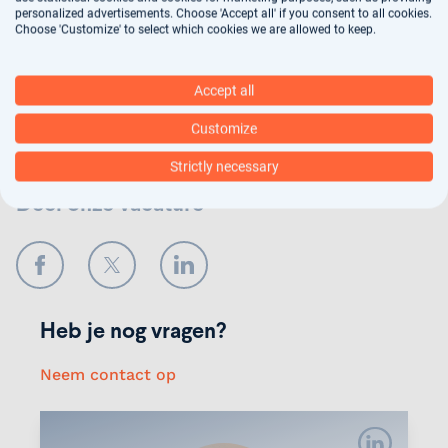
arbeidsbemiddeling, dit vindt deels geautomatiseerd
personalized advertisements. Choose 'Accept all' if you consent to all cookies.
plaats. In ons
privacy statement
kun je nalezen hoe
Choose 'Customize' to select which cookies we are allowed to keep.
wij jouw gegevens verwerken.
Accept all
Verstuur
Customize
Strictly necessary
Deel onze vacature
Facebook
Twitter
LinkedIn
Heb je nog vragen?
Neem contact op