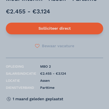
€2.455 - €3.124
Solliciteer direct
Bewaar vacature
OPLEIDING
MBO 2
SALARISINDICATIE
€2.455 - €3.124
LOCATIE
Assen
DIENSTVERBAND
Parttime
1 maand geleden geplaatst