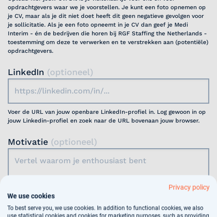
opdrachtgevers waar we je voorstellen. Je kunt een foto opnemen op
je CV, maar als je dit niet doet heeft dit geen negatieve gevolgen voor
je sollicitatie. Als je een foto opneemt in je CV dan geef je Medi
Interim - én de bedrijven die horen bij RGF Staffing the Netherlands -
toestemming om deze te verwerken en te verstrekken aan (potentiële)
opdrachtgevers.
LinkedIn
(optioneel)
Voer de URL van jouw openbare LinkedIn-profiel in. Log gewoon in op
jouw Linkedin-profiel en zoek naar de URL bovenaan jouw browser.
Motivatie
(optioneel)
Privacy policy
We use cookies
Jouw gegevens worden gebruikt voor
To best serve you, we use cookies. In addition to functional cookies, we also
use statistical cookies and cookies for marketing purposes, such as providing