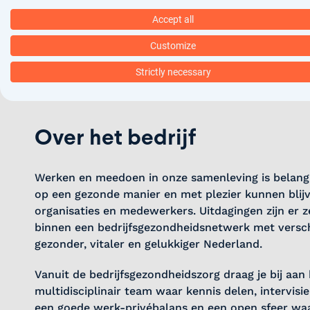
Accept all
WO-diploma Geneeskunde en geldige BIG-regi
Registratie als Geneeskundig Specialist.
Customize
Heldere communicatie en oplossingsgerichte 
Interesse in preventie en vitaliteit binnen orga
Strictly necessary
Bereidheid om trends in bedrijfs- en verzeke
Over het bedrijf
Werken en meedoen in onze samenleving is belangrij
op een gezonde manier en met plezier kunnen blij
organisaties en medewerkers. Uitdagingen zijn er 
binnen een bedrijfsgezondheidsnetwerk met versch
gezonder, vitaler en gelukkiger Nederland.
Vanuit de bedrijfsgezondheidszorg draag je bij aan
multidisciplinair team waar kennis delen, intervisi
een goede werk-privébalans en een open sfeer waar