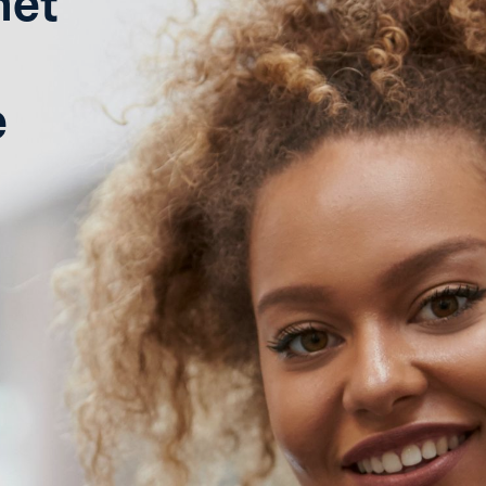
met
e