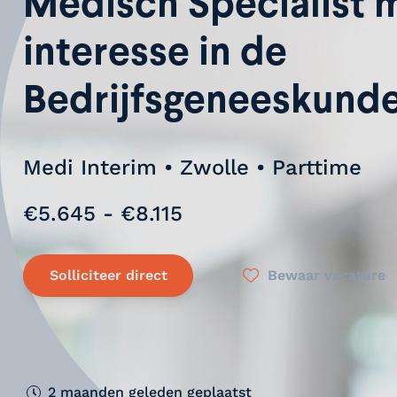
Medisch Specialist 
interesse in de
Bedrijfsgeneeskund
Medi Interim • Zwolle • Parttime
€5.645 - €8.115
Solliciteer direct
Bewaar vacature
2 maanden geleden geplaatst