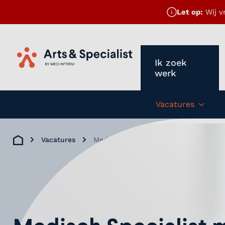
Let op:
Wij v
Ik zoek
Home
werk
Vacatures
Subm
Vacatures
Medisch Specialist met interesse in 
Home