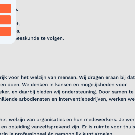
stratie.
mindset.
nisaties.
ringsgeneeskunde te volgen.
k voor het welzijn van mensen. Wij dragen eraan bij dat z
ven doen. We denken in kansen en mogelijkheden voor
zeker, en daarbij bieden wij ondersteuning. Door samen t
illende arbodiensten en interventiebedrijven, werken we
 het welzijn van organisaties en hun medewerkers. Je wer
e en opleiding vanzelfsprekend zijn. Er is ruimte voor thu
in je professioneel én persoonlijk kunt groeien.