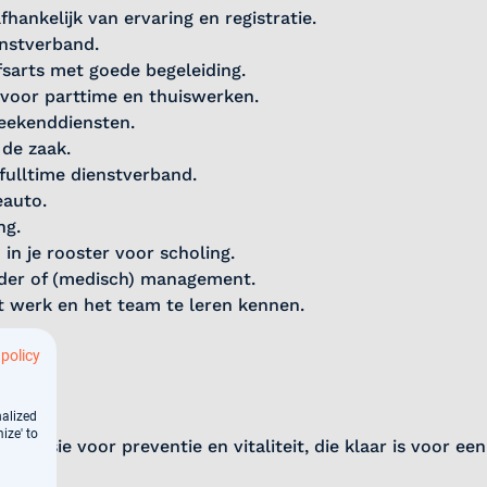
hankelijk van ervaring en registratie.
enstverband.
jfsarts met goede begeleiding.
voor parttime en thuiswerken.
eekenddiensten.
de zaak.
fulltime dienstverband.
eauto.
ng.
 in je rooster voor scholing.
ider of (medisch) management.
 werk en het team te leren kennen.
 policy
nalized
ize' to
passie voor preventie en vitaliteit, die klaar is voor ee