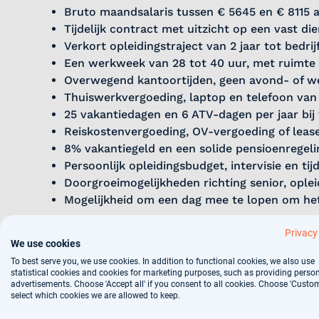
Bruto maandsalaris tussen € 5645 en € 8115 af
Tijdelijk contract met uitzicht op een vast di
Verkort opleidingstraject van 2 jaar tot bedri
Een werkweek van 28 tot 40 uur, met ruimte 
Overwegend kantoortijden, geen avond- of w
Thuiswerkvergoeding, laptop en telefoon van 
25 vakantiedagen en 6 ATV-dagen per jaar bij 
Reiskostenvergoeding, OV-vergoeding of leas
8% vakantiegeld en een solide pensioenregeli
Persoonlijk opleidingsbudget, intervisie en tijd
Doorgroeimogelijkheden richting senior, ople
Mogelijkheid om een dag mee te lopen om het
Privacy
Functie-eisen
We use cookies
To best serve you, we use cookies. In addition to functional cookies, we also use
statistical cookies and cookies for marketing purposes, such as providing perso
advertisements. Choose 'Accept all' if you consent to all cookies. Choose 'Custom
We zoeken een gedreven medisch specialist met een 
select which cookies we are allowed to keep.
stap in de bedrijfsgeneeskunde.