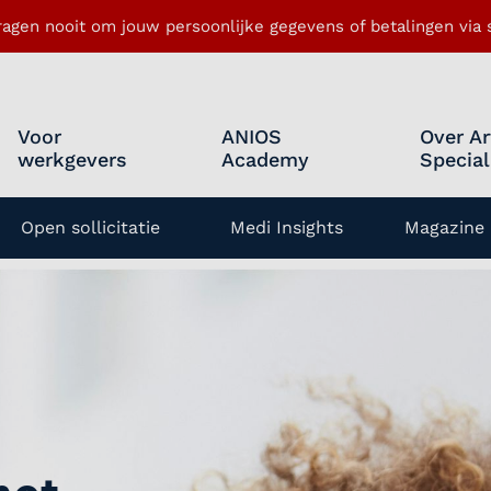
ragen nooit om jouw persoonlijke gegevens of betalingen via s
Voor
ANIOS
Over Ar
werkgevers
Academy
Special
Open sollicitatie
Medi Insights
Magazine 
enu openen
de Bedrijfsgeneeskunde