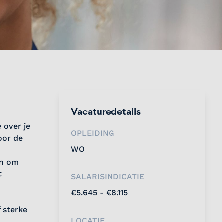
Vacaturedetails
 over je
OPLEIDING
oor de
WO
en om
t
SALARISINDICATIE
€5.645 - €8.115
 sterke
LOCATIE