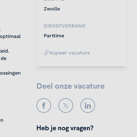
Zwolle
DIENSTVERBAND
.
Parttime
 optimaal
eid.
Kopieer vacature
 de
lossingen
Deel onze vacature
Facebook
Twitter
LinkedIn
in
Heb je nog vragen?