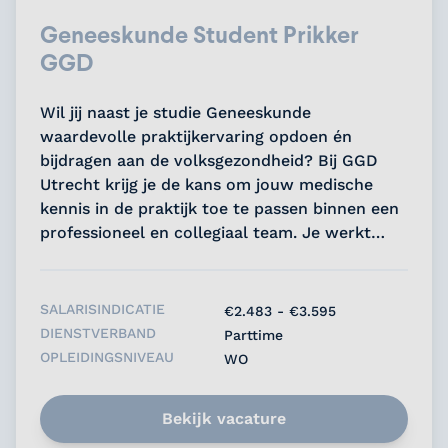
Geneeskunde Student Prikker
GGD
Wil jij naast je studie Geneeskunde
waardevolle praktijkervaring opdoen én
bijdragen aan de volksgezondheid? Bij GGD
Utrecht krijg je de kans om jouw medische
kennis in de praktijk toe te passen binnen een
professioneel en collegiaal team. Je werkt
flexibel naast je studie en levert een directe
bijdrage aan een belangrijke maatschappelijke
opdracht....
SALARISINDICATIE
€2.483 - €3.595
DIENSTVERBAND
Parttime
OPLEIDINGSNIVEAU
WO
Bekijk vacature