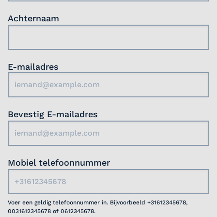
werk.
Achternaam
Ben jij klaar om jouw medische kennis in te
zetten en deel uit te maken van een
inspirerend team?
E-mailadres
Bevestig E-mailadres
Mobiel telefoonnummer
Voer een geldig telefoonnummer in. Bijvoorbeeld +31612345678,
0031612345678 of 0612345678.