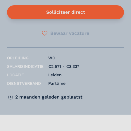
Solliciteer direct
Bewaar vacature
OPLEIDING
WO
SALARISINDICATIE
€2.571 - €3.337
LOCATIE
Leiden
DIENSTVERBAND
Parttime
2 maanden geleden geplaatst