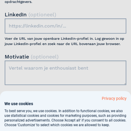
opdrachtgevers.
LinkedIn
(optioneel)
Voer de URL van jouw openbare LinkedIn-profiel in. Log gewoon in op
jouw Linkedin-profiel en zoek naar de URL bovenaan jouw browser.
Motivatie
(optioneel)
Jouw gegevens worden gebruikt voor
Privacy policy
arbeidsbemiddeling, dit vindt deels geautomatiseerd
We use cookies
plaats. In ons
privacy statement
kun je nalezen hoe
To best serve you, we use cookies. In addition to functional cookies, we also
use statistical cookies and cookies for marketing purposes, such as providing
wij jouw gegevens verwerken.
personalized advertisements. Choose 'Accept all' if you consent to all cookies.
Choose 'Customize' to select which cookies we are allowed to keep.