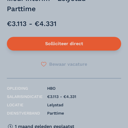
Parttime
€3.113 - €4.331
Solliciteer direct
Bewaar vacature
OPLEIDING
HBO
SALARISINDICATIE
€3.113 - €4.331
LOCATIE
Lelystad
DIENSTVERBAND
Parttime
1 maand geleden geplaatst