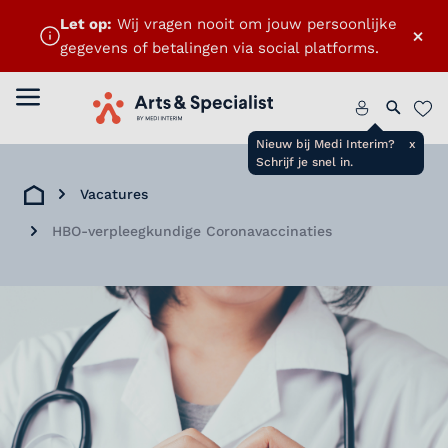
Let op:
Wij vragen nooit om jouw persoonlijke
×
gegevens of betalingen via social platforms.
Menu openen
Home
Zoeken 
Favo
Nieuw bij Medi Interim?
x
Schrijf je snel in.
Vacatures
Home
HBO-verpleegkundige Coronavaccinaties