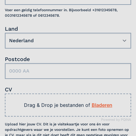
Voer een geldig telefoonnummer in. Bijvoorbeeld +31612345678,
0031612345678 of 0612345678.
Land
Postcode
CV
Drag & Drop je bestanden of
Bladeren
Powered by PQINA
Upload hier jouw CV. Dit is je visitekaartje voor ons én voor
opdrachtgevers waar we je voorstellen. Je kunt een foto opnemen op
je CV, maar als je dit niet doet heeft dit geen negatieve gevolgen voor