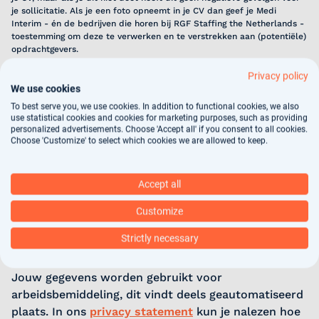
je sollicitatie. Als je een foto opneemt in je CV dan geef je Medi
Interim - én de bedrijven die horen bij RGF Staffing the Netherlands -
toestemming om deze te verwerken en te verstrekken aan (potentiële)
opdrachtgevers.
Privacy policy
LinkedIn
(optioneel)
We use cookies
To best serve you, we use cookies. In addition to functional cookies, we also
use statistical cookies and cookies for marketing purposes, such as providing
personalized advertisements. Choose 'Accept all' if you consent to all cookies.
Voer de URL van jouw openbare LinkedIn-profiel in. Log gewoon in op
Choose 'Customize' to select which cookies we are allowed to keep.
jouw Linkedin-profiel en zoek naar de URL bovenaan jouw browser.
Motivatie
(optioneel)
Accept all
Customize
Strictly necessary
Jouw gegevens worden gebruikt voor
arbeidsbemiddeling, dit vindt deels geautomatiseerd
plaats. In ons
privacy statement
kun je nalezen hoe