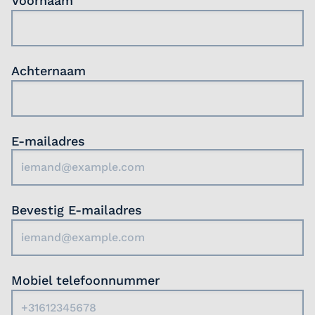
Voornaam
beschikbaarheid.
Beschikbaar voor minimaal twee diensten
per week.
Achternaam
E-mailadres
Bevestig E-mailadres
Mobiel telefoonnummer