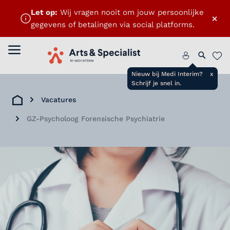
Let op:
Wij vragen nooit om jouw persoonlijke
×
gegevens of betalingen via social platforms.
Menu openen
Home
Zoeken 
Favo
Nieuw bij Medi Interim?
x
Schrijf je snel in.
Vacatures
Home
GZ-Psycholoog Forensische Psychiatrie