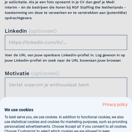
je sollicitatie. Als je een foto opneemt in je CV dan geef je Medi
Interim - én de bedrijven die horen bij RGF Staffing the Netherlands -
toestemming om deze te verwerken en te verstrekken aan (potentiële)
opdrachtgevers.
LinkedIn
(optioneel)
Voer de URL van jouw openbare LinkedIn-profiel in. Log gewoon in op
jouw Linkedin-profiel en zoek naar de URL bovenaan jouw browser.
Motivatie
(optioneel)
Privacy policy
We use cookies
Jouw gegevens worden gebruikt voor
To best serve you, we use cookies. In addition to functional cookies, we also
arbeidsbemiddeling, dit vindt deels geautomatiseerd
use statistical cookies and cookies for marketing purposes, such as providing
plaats. In ons
privacy statement
kun je nalezen hoe
personalized advertisements. Choose 'Accept all' if you consent to all cookies.
Choose 'Customize' to select which cookies we are allowed to keep.