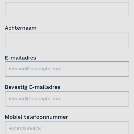
korte lijnen en warme werksfeer zorgen
multidisciplinair en betrokken team.
ervoor dat collega’s elkaar goed kennen en
Mogelijkheid tot het geven van supervisie,
ondersteunen wanneer dat nodig is.
scholing en interne trainingen.
Toegang tot bedrijfsfitness en aandacht
Achternaam
voor je vitaliteit en werk-privébalans.
Het team
Je komt terecht in een multidisciplinair team
E-mailadres
van verpleegkundigen, huisartsen,
zorgadministratie, psychologen en psychiaters.
Samenwerken staat hier centraal, met een
laagdrempelige afstemming en een gedeelde
Bevestig E-mailadres
toewijding aan het welzijn van de
gedetineerden. Het team biedt een combinatie
van expertise en collegialiteit, waardoor er
volop ruimte is voor professionele groei en het
Mobiel telefoonnummer
delen van kennis. Deze samenwerking maakt
het werk niet alleen effectief, maar ook