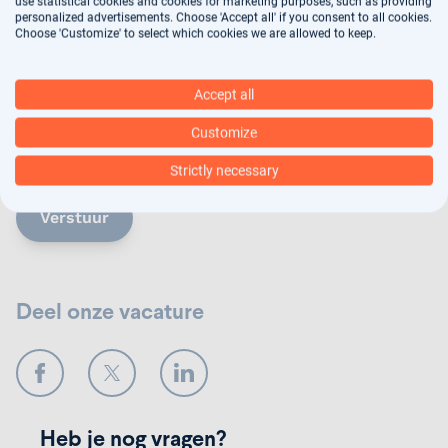
use statistical cookies and cookies for marketing purposes, such as providing
personalized advertisements. Choose 'Accept all' if you consent to all cookies.
Choose 'Customize' to select which cookies we are allowed to keep.
Jouw gegevens worden gebruikt voor
Accept all
arbeidsbemiddeling, dit vindt deels geautomatiseerd
plaats. In ons
privacy statement
kun je nalezen hoe
Customize
wij jouw gegevens verwerken.
Strictly necessary
Verstuur
Deel onze vacature
Facebook
Twitter
LinkedIn
Heb je nog vragen?