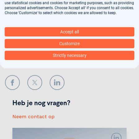
arbeidsbemiddeling, dit vindt deels geautomatiseerd
use statistical cookies and cookies for marketing purposes, such as providing
plaats. In ons
privacy statement
kun je nalezen hoe
personalized advertisements. Choose 'Accept all' if you consent to all cookies.
Choose 'Customize' to select which cookies we are allowed to keep.
wij jouw gegevens verwerken.
Accept all
Verstuur
Customize
Strictly necessary
Deel onze vacature
Facebook
Twitter
LinkedIn
Heb je nog vragen?
Neem contact op