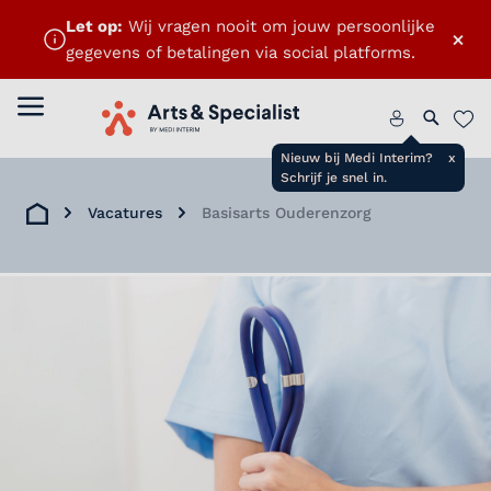
Let op:
Wij vragen nooit om jouw persoonlijke
×
gegevens of betalingen via social platforms.
Menu openen
Home
Zoeken 
Favo
Nieuw bij Medi Interim?
x
Schrijf je snel in.
Vacatures
Basisarts Ouderenzorg
Home