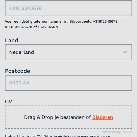
Voer een geldig telefoonnummer in. Bijvoorbeeld +31612345678,
0031612345678 of 0612345678.
Land
Postcode
CV
Drag & Drop je bestanden of
Bladeren
Powered by PQINA
Upload hier jouw CV. Dit is je visitekaartje voor ons én voor