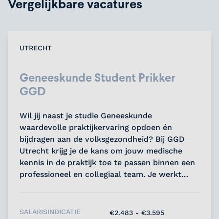
Vergelijkbare vacatures
UTRECHT
Geneeskunde Student Prikker
GGD
Wil jij naast je studie Geneeskunde
waardevolle praktijkervaring opdoen én
bijdragen aan de volksgezondheid? Bij GGD
Utrecht krijg je de kans om jouw medische
kennis in de praktijk toe te passen binnen een
professioneel en collegiaal team. Je werkt
flexibel naast je studie en levert een directe
bijdrage aan een belangrijke maatschappelijke
opdracht....
SALARISINDICATIE
€2.483 - €3.595