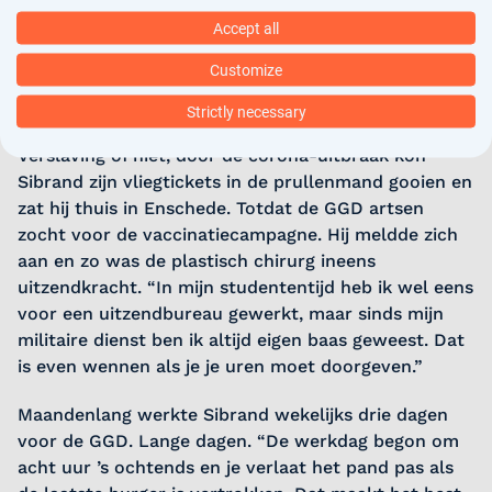
ouders terugbrengen met een vrijwel normaal
gelaat. Ik kan je zeggen dat ik me moeilijk een
Accept all
dankbaarder gevoel kan voorstellen. Ze hadden me
Customize
vooraf gezegd dat het werk verslavend is, en dat is
het ook.”
Strictly necessary
Verslaving of niet, door de corona-uitbraak kon
Sibrand zijn vliegtickets in de prullenmand gooien en
zat hij thuis in Enschede. Totdat de GGD artsen
zocht voor de vaccinatiecampagne. Hij meldde zich
aan en zo was de plastisch chirurg ineens
uitzendkracht. “In mijn studententijd heb ik wel eens
voor een uitzendbureau gewerkt, maar sinds mijn
militaire dienst ben ik altijd eigen baas geweest. Dat
is even wennen als je je uren moet doorgeven.”
Maandenlang werkte Sibrand wekelijks drie dagen
voor de GGD. Lange dagen. “De werkdag begon om
acht uur ’s ochtends en je verlaat het pand pas als