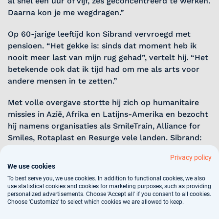
al snel een uur of vijf, zes geconcentreerd te werken.
Daarna kon je me wegdragen.”
Op 60-jarige leeftijd kon Sibrand vervroegd met
pensioen. “Het gekke is: sinds dat moment heb ik
nooit meer last van mijn rug gehad”, vertelt hij. “Het
betekende ook dat ik tijd had om me als arts voor
andere mensen in te zetten.”
Met volle overgave stortte hij zich op humanitaire
missies in Azië, Afrika en Latijns-Amerika en bezocht
hij namens organisaties als SmileTrain, Alliance for
Smiles, Rotaplast en Resurge vele landen. Sibrand:
“Je gaat dan met een heel team naar een land waar
Privacy policy
de meeste mensen geen toegang hebben tot
We use cookies
plastische chirurgie. Die ouders vertrouwen hun kind
To best serve you, we use cookies. In addition to functional cookies, we also
met een aangeboren gezichtsafwijking toe aan
use statistical cookies and cookies for marketing purposes, such as providing
personalized advertisements. Choose 'Accept all' if you consent to all cookies.
iemand uit een ander land die ze niet kunnen
Choose 'Customize' to select which cookies we are allowed to keep.
verstaan. Een uur later kun je dat kind weer naar de