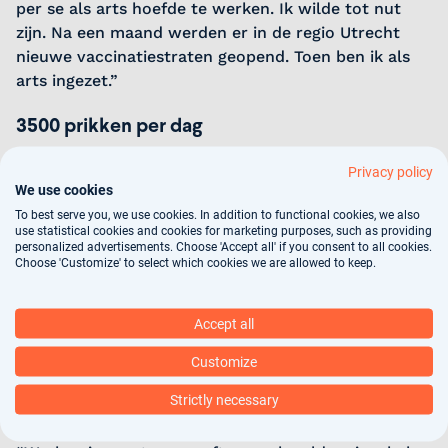
per se als arts hoefde te werken. Ik wilde tot nut
zijn. Na een maand werden er in de regio Utrecht
nieuwe vaccinatiestraten geopend. Toen ben ik als
arts ingezet.”
3500 prikken per dag
In de beginweken was het rustig op de
Privacy policy
We use cookies
vaccinatiestraten. Het was de periode dat de vaccins
To best serve you, we use cookies. In addition to functional cookies, we also
nog mondjesmaat geleverd werden. Toen die
use statistical cookies and cookies for marketing purposes, such as providing
leveringen eenmaal op gang kwamen werd het snel
personalized advertisements. Choose 'Accept all' if you consent to all cookies.
Choose 'Customize' to select which cookies we are allowed to keep.
drukker. “Op een gegeven moment deden we wel
3500 prikken per dag. Dan ben je met een groot
team een hele dag razend druk. Ik werk in principe
Accept all
één dag, maar in die periode heb ik ook twee of drie
dagen gewerkt. Thuis zat ik midden in een
Customize
verbouwing, dus rustig thuis een boek lezen zat er
Strictly necessary
toch niet in. Dan kan ik me beter nuttig maken.”