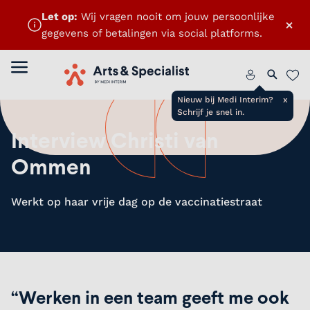
Let op:
Wij vragen nooit om jouw persoonlijke
×
gegevens of betalingen via social platforms.
Menu openen
Home
Zoeken 
Favo
Nieuw bij Medi Interim?
x
Schrijf je snel in.
Interview Christi van
Ommen
Werkt op haar vrije dag op de vaccinatiestraat
“Werken in een team geeft me ook