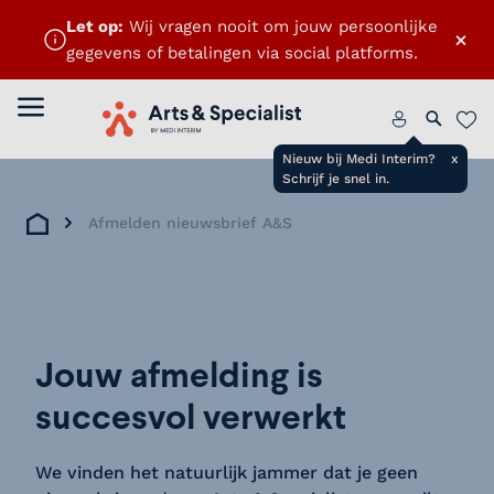
Let op:
Wij vragen nooit om jouw persoonlijke
×
gegevens of betalingen via social platforms.
Menu openen
Home
Zoeken 
Favo
Nieuw bij Medi Interim?
x
Schrijf je snel in.
Afmelden nieuwsbrief A&S
Home
Jouw afmelding is
succesvol verwerkt
We vinden het natuurlijk jammer dat je geen